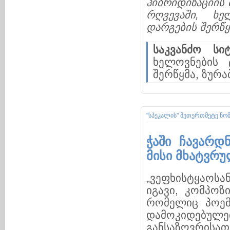
ჰიბრიდიზაციის
რღვევაში, ხ
დარგების შერწყ
საკვანძო სიტ
ხელოვნების
შერწყმა, ზურ
"სპეკალის" მეთერთმეტე ნო
ჭაში ჩავარდ
მისი მხატვრუ
„ვეფხისტყაოს
იგავი, კომპოზ
რომელიც პოემ
დამოკიდებულ
განსაზღვრისათ