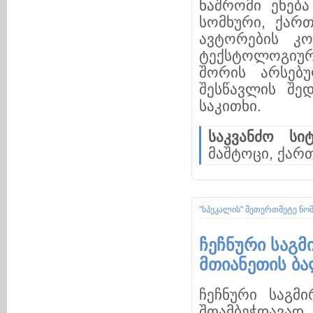
ნაშრომი ეხება
სომხური, ქართ
ავტორების კ
ტექსტოლოგიურ
შორის არსებუ
შესწავლის შე
საკითხი.
საკვანძო სიტ
მაშტოცი, ქარ
"სპეკალის" მეთერთმეტე ნო
ჩეჩნური საგ
მთიანეთის ბალ
ჩეჩნური საგმ
შთამბეჭდავად