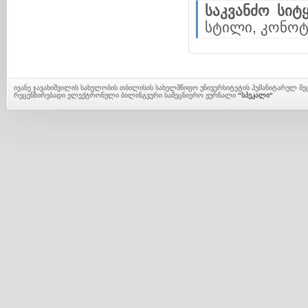
საკვანძო სიტყ
სტილი, კონოტ
ივანე ჯავახიშვილის სახელობის თბილისის სახელმწიფო უნივერსიტეტის ჰუმანიტარულ მ
რეცენზირებადი ელექტრონული ბილინგვური სამეცნიერო ჟურნალი
"სპეკალი"