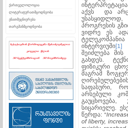
ინტერპრეტაცია
ქართველოლოგია
აქვს და არც
ლიტერატურათმცოდნეობა
უსასყიდლოდ
ენათმეცნიერება
პროგრესის გზი
თარგმანმცოდნეობა
ვიდრე ეს ადა
ტელეკომპანია
ინტერვიუში
[1]
ო
შეიძლება მის
გახდეს. ტექ
ფიზიკური ცხოვ
მაგრამ ზოგჯე
ღირებულებები
საფასური, რო
არსებული კომ
გაუცხოვება,
სიცარიელე. ეს
წერდა: “
Increase
of liberty, increa