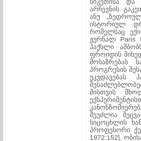
სიკეთისა და 
არჩევნის გაკე
ანუ „ზედროუ
ისტორიულ დრ
რომელსაც ექი
ჟურნალ Paris 
ჰაქსლი ამბობ
ფროიდის მიხედ
მოსაზრებას ს
პროგრესის შესა
უკვდავებას 
შესაძლებლობ
მისთვის მხო
ექსპერიმენტის
კანონზომიერე
შეუძლია შეცვ
სიცოცხლის ხა
პროფესორი ქე
1972:152]. ობ