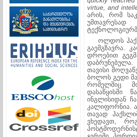
quickly reached
virtue, and intell
არის, რომ სა
უმთავრესად
ტექნოლოგიურმა
ოლდოს ჰაქსლი
გაემგზავრა. 
დროებით გეგმ
დაბრუნებულა.
თავისი მოღვაწ
ბოლოს გედი მა
რომელშიც მო
დასაწყისში წ
ინგლისიდან ჩ
კალიფორნია. 
თავად ჰაქსლი
ვხედავთ, რო
პოსტმოდერნის
ჯერემი პორდი