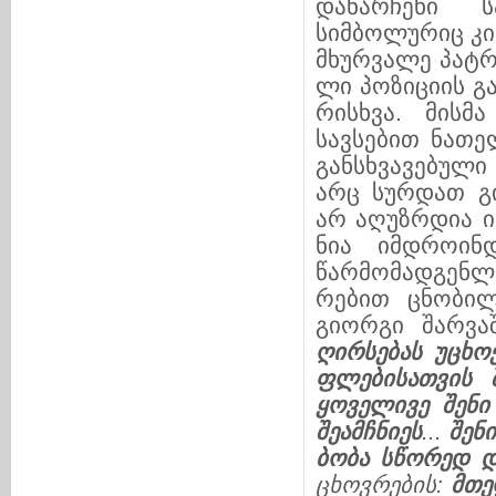
და­ნარჩენი სა
სიმბოლურიც კი ი
მხურვალე პატრიო
ლი პოზიციის გა
რისხვა. მისმ
სავსებით ნათე
განსხვავებული
არც სურდათ გი
არ აღუზ­რ­დია 
ნია იმდროინდე
წარმომადგენლებ
რე­ბით ცნო­­­
გიორგი შარვაში
ღირსებას უცხო
ფლე
ბი
სათვის 
ყოველივე შე
ნი
შეამჩნიეს
...
შენ
ბობა სწო
რედ დ
ცხო
ვ
რე
ბის:
მთე