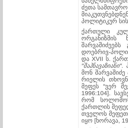
სახელმ­წი­­ფო­
ძეთა სამთავრო 
მიაკუთ­ვ­ნებ­დ
პოლიტიკურ სის
ქართული კულ
ორგანიზმის 
შარვაშიძეებს 
დოებრივ-პოლიტ
და XVII ს. ქარ
"შაჰ
ნა
ვაზიანი"
. 
მონ შარ­ვა­შიძ
რი­­ელის თხოვ­
მეფეს "ვერ შეე
1996:104]. სავ
რომ სო­ლომონ
ქართლის მეფედ 
თ­ვე­ლოს მე­ფეთ
იყო [ხორავა, 199