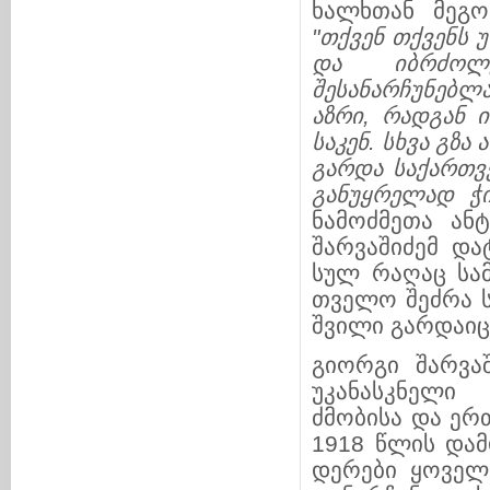
ხალხთან მეგო
"თქვენ თქ
ვენს 
და იბ
რ
ძოლ
შესანარჩუნებლა
აზ
რი, რადგან ი
საკენ. სხვა გზ
გარ
და საქართ
ვ
განუყრელად ჭ
ნამოძმეთა ან
შარვა­შიძემ და
სულ რაღაც სამ
თველო შეძრა ს
შვი­ლი გარდაიც
გიორგი შარვა
უკანასკნელი 
ძმობისა და ერთ
1918 წლის დამ
დე­რე­ბი ყოვე