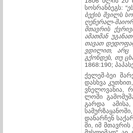
1806 წლის 20 მ
სოსრანბეგს:
"ე
ბექის შვილს სო
ღე
ნე
რალ-მაიო
მთავრის ქვრივ
ამათმან უგანა
თ
თავათ დე
დო
ფა
ვდილით, არც 
გქონდეს, თუ ცხ
1868:190; პაპას
ქელეშ-ბეი შარ
დასხვა კუთხით,
ვნელოვანია, რო
ლოში გამომუშა
გარ­და ამის
სამურზაყანოში
დანარჩენ საქართ
ში, იმ მთა­­ვ­
მუსლიმად". აი, 