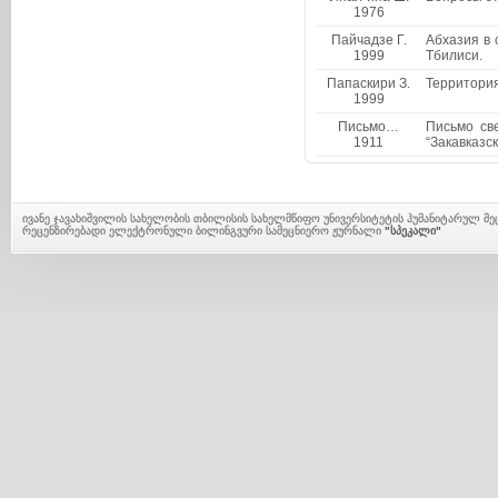
1976
Пайчадзе Г.
Абхазия в 
1999
Тбилиси.
Папаскири З.
Территория
1999
Письмо…
Письмо све
1911
“Закавказск
ივანე ჯავახიშვილის სახელობის თბილისის სახელმწიფო უნივერსიტეტის ჰუმანიტარულ მ
რეცენზირებადი ელექტრონული ბილინგვური სამეცნიერო ჟურნალი
"სპეკალი"