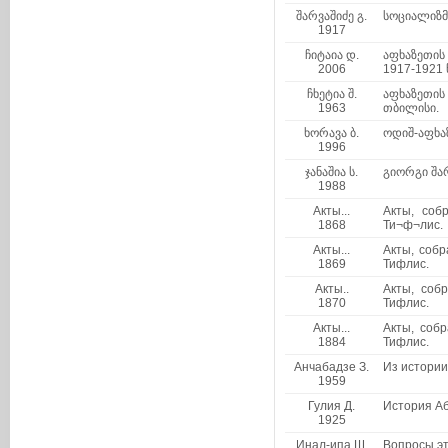
შარვაშიძე გ.
სოციალიზმ
1917
ჩიტაია დ.
აფხაზეთის
2006
1917-1921 
ჩხეტია შ.
აფხაზეთის
1963
თბილისი.
ხორავა ბ.
ოდიშ-აფხაზ
1996
ჯანაშია ს.
გიორგი შა
1988
Акты...
Акты, соб
1868
Ти¬ф¬лис.
Акты...
Акты, собр
1869
Тифлис.
Акты..
Акты, соб
1870
Тифлис.
Акты...
Акты, собр
1884
Тифлис.
Анчабадзе З.
Из истории 
1959
Гулия Д.
История Аб
1925
Инал-ипа Ш.
Вопросы эт