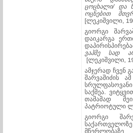
ცოცხალი/
და
ოცნებით მთვრ
[ლეკიშვილი, 19
გიორგი შარვა
დაიკარგა ერთი­
დაპირისპირებ
ვაჰმე სად ა
[ლეკიშვილი, 19
ამჯერად ჩვენ გ
შარვაშიძის ამ
სრულფასოვანი 
საქმეა. ვიტყვ
თამამად შე­
პატრიოტული ლირი
გიორგი შარ
საქართველო
მწერლობაზე მ