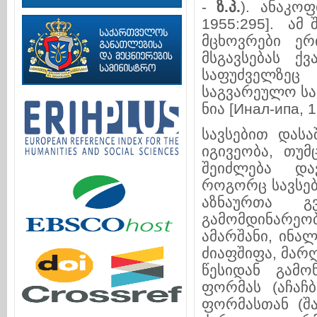
-
ზ.პ.
). ანაკოფი
1955:295]. ამ შ
მც­­­ხოვ­რე­ბ
მსგავსე­ბას ქ
საფუძველ­ზეც ზ
საგვარეულო სა­
ნია [Инал-ипа, 1
სავსებით დასაშ
იგივეობა, თუმ
შეიძლება დავუკ
როგორც სავსები
აზ­ნა­ურ­თა
გამომდინარეობენ 
ამარშანი, ინალიშ
ძია­ფშიფა, მარღა
წე­სიდან გამო
ფორმას (აჩაჩბ
ფორმასთან (შარვა