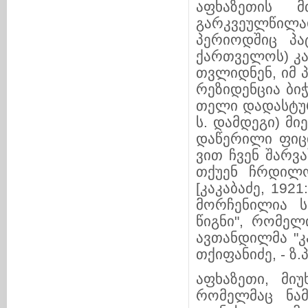
აფხაზეთის მ
გარკვეულწილად 
პერიოდშიც პატი
ქართველოს) კა
თვლიდ­ნენ, იმ
რეზიდენ­ცია ბიჭ­
თელი დადასტურებ
ს. დამდეგი) მიერ
დაწერილი ფიცი
ვით ჩვენ შა­რ­ვ
თქუ­ენ ჩრდი­­ლ
[კაკაბაძე, 1921
მორ­­­ჩე­­ნილია
წიგნი", რო­მე­ლ
ავთა­ნ­დი­ლმა 
თქიფანიძე, - ზ.პ
აფხაზეთი, მიუ
რომელმაც ნამ­