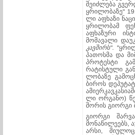
შეიძლება გვერდ
ყრილობაზე" 191
ლი აფხაზი ნაც
ყრი­ლო­ბამ ფე
აფხაზური ისტო
მომავალი დაუკ
კა
ვ
შირს"
. "ყრი
პა­თოსმა და მი
პროტესტი გამ
რატისტული გან
ლო­ბა­ზე გამოც
ბიროს დეპუტატ
ამიერ­კავ­კასია
ლი ორგანო) წე
შორის გიორგი შ
გიორგი შარვა
მონაწილეებს, ა
არსი, მიულოც