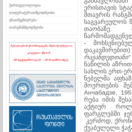
განმავლობაში 
ქართველოლოგია
ერისთავის სტატ
ლიტერატურათმცოდნეობა
მთავრის რანგში
ენათმეცნიერება
საგ­ვა­რე­უ­ლოს
თარგმანმცოდნეობა
თაობაზე. შა
წარმომადგენელ
- მოხსე­ნი­­ე
დაკავშირებით)
რავანდედთანი"
ნაწილის აზ­რით,
სა­ხ­ლის ერთ-ერ
ნე­ბელმა აფხაზე
მოერთების შემ­
Анчабадзе, 195
რება იმის შე­სა
აქტიურ როლს 
ფარგლებში ჯერ კ
კერძოდ, ქრო­ნ
ქუ­­აბუ­ლელი ჭაჭ