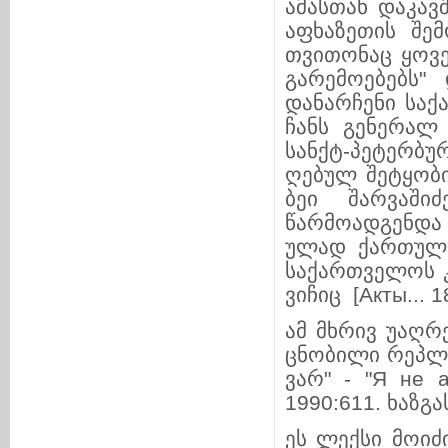
ამასთან დაკავშ
აფხაზეთის შემ
თვითონაც ყოველ­
გა­რე­­მო­ებებ
დანარჩენი საქა
ჩანს გენერალ პ
სანქტ-პეტერ­ბუ
ღე­ბუ­ლ შეტ­ყო­
ბეი შარვაშიძ
წარმოადგენდა ივ
უ­ლად ქართულ 
სა­­ქართ­ველოს 
ვი­ჩიც [Акты... 1
ამ მხრივ უაღრ
ცნობილი რეპლი
ვარ" - "Я не 
1990:611. ხაზგასმ
ეს ლექსი მოიძ