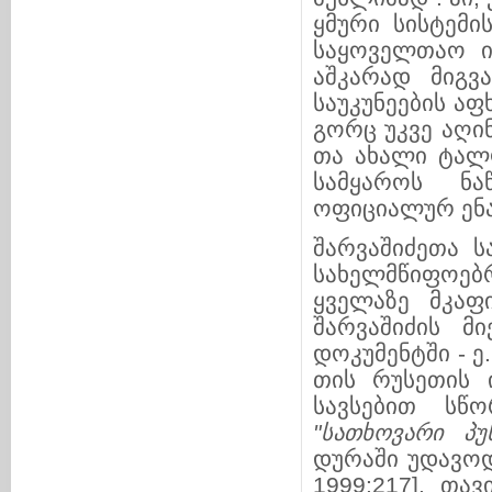
ყმური სისტემ
საყოველთაო იყ
აშკარად მიგ­ვა
საუკუნეების აფხ
გორც უკვე აღი­ნ
თა ახა­ლი ტალ
სამ­ყა­­როს 
ოფიციალურ ენა
შარვაშიძეთა 
სახელმწიფოებ
ყველაზე მკაფი
შარვაშიძის მ
დოკუმენტში - ე
თის რუ­სე­თის
სავსებით სწო
"სათხოვარი პუ­ნ­
დურაში
უდავოდ ი
1999:217]. თავ