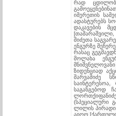
რად ცდი­ლობ­დ
გამოეყენებინ
იმერეთის სა­მე
ადასტურებს სო­
დაკავების მც
[თამარაშვილი,
შიძეთა საგვა­რე
ენგუ­რ­ზე შეჩერ
რა­საც გეგ­მავდნ
მოლახა ენგური,
მნიშვნე­ლო­ვა­ნი
ზი­დენ­ცი­ად ა
შარ­ვა­ში­ძე 
საინტერესოა, 
საგან­გე­ბოდ ჩ
ლორ­­­თ­ქი­ფანიძ
(სპე­­ციალუ­რი
ლი­ლის პი­რა­დი
აი­ღო [ქართული.