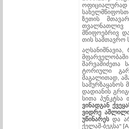
ოფი­ცი­ა­ლუ­
სახელმწიფოსთან
ზეთის მთავა
თვალნათლივ 
მწიფოებრივ და კ
თის სამთავრო 
აღსანიშნავია,
მფარველობაში
შარვაშიძეთა ს
ტორიული გარე
მაგალითად, ამა­
სამურზაყანოს მთ
დადიანის გრი­გ
სი­თა პუნკ­ტ­ს
ვინად­გან ქვეყ
ვიდრე აშლილობ
უწინარეს
და არ
ქელაშ-ბე­გ­სა" [А