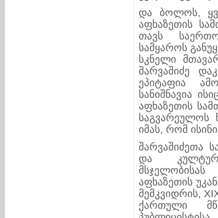
და ბოლოს, ყვ
აფხაზეთის სამ
თავს საერთოქ
სამყაროს განუყ
სკნელი მთავარ
შარვაშიძე და­
ეპიტაფია ამო
სანიშნავია ის
აფ­­ხაზე­თის სა
საგვარეულოს წა
იმას, რომ ისინი
შარვაშიძეთა 
და კულტუ­რუ
მსჯელობისას 
აფხაზეთის უკან
მემ­კვიდ­რის, X
ქართული მწე
პუბლიცისტისა 