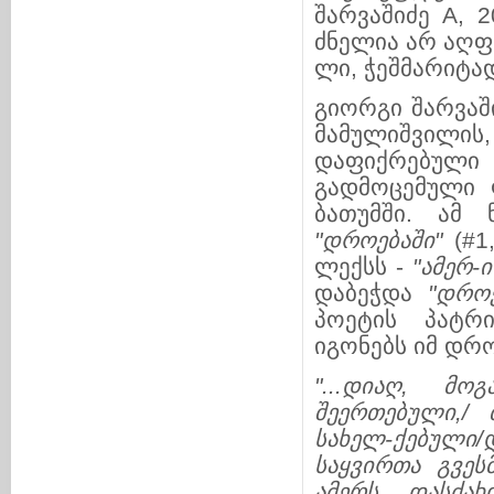
შარვაშიძე
A, 2
ძნე­ლია არ აღფ
ლი, ჭეშმარიტა
გიორგი შარვაშ
მამული­შვი­ლი
დაფიქრებული კა
გადმოცემული
ბათუმში. ამ
"
დროებაში
"
(#1
ლექ­სს -
"
ამერ
-
ი
დაბეჭდა
"
დროე
პოეტის პატრი
იგონებს იმ დრო
"...
დიაღ
,
მოგ
შეერთებული
,/
სახელ
-
ქებული
/
საყვირთა
გვეს
ამერს
დასძახ