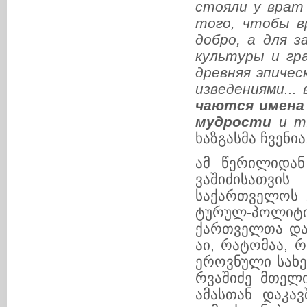
сто­яли у врат К
то­го, чтобы в
доб­ро, а для за
культуры и гра­ж
древ­няя эпи­чес
изведе­ни­я­ми..
чаются име­на н
мудрости
и т.
ხაზგასმა ჩვენია,
ამ წერილიდან
ვაშიძისათვის
საქართველოს გ
ტურულ-პოლიტიკ
ქარ­თველთა და
აი, რატომაა, 
ეროვნული სახელ
რ­ვაშიძე მთელ
ამასთან დაკავ