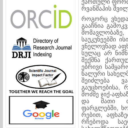
ქარ­თუ­ლი ფორმა 
რ­ვა­ნ­შა­ჰის შვ
როგორც ვხედავ
გააჩნია გამოკ
მო­­მავლო­ბა­
საუკუნეებში ი
ვნელოვნად აფ­
სულაც არ ნიშნა
შექმნა ქართულ
ებრივი სამყარო
ნა­ლური სა­ხელ
შეიძლება ვა
გაუცხოებისა, 
მოძმე ჯიქ-აფ­ხ
და მათი თავ
ფარგლებში, ხო
რე­ბი­თ, აფხაზე
რჩებოდა საერ