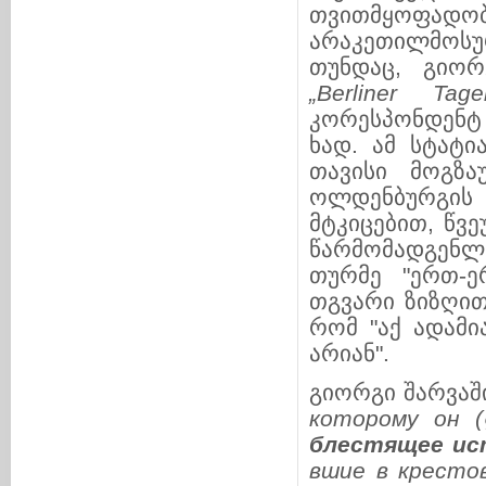
თვითმყოფადობა
არაკეთილ­მოსუ
თუნდაც, გი­­ო
„
Berliner Tageb
კორესპონ­დენტ 
ხად. ამ სტა­ტ
თავისი მოგ­ზა
ოლდენბურგის 
მტკიცებით, წვე
წარ­მომადგენლ
თურმე "ერთ-ერ
თგვარი ზი­­ზღი
რომ "აქ ადა­მი
არიან".
გიორგი შარვაში
ко­то­рому он (ლ
блестящее ис­т
в­­­шие в кре­­с