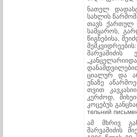
ნათელ დადასტ
სახლის წარმო­მა
თავს ქართულ კ
სამყაროს, გარდ
წიგ­ნე­­ბისა, შ
მემკ­ვი­დ­რე­ე
შარვაშიძის ე
„კანცელარიიდან
დანამდვილებით
ციალურ და არ
ენაზე აწარმოე
თვით კა­ვ­კა­სი
კერ­ძოდ, მიხე
კოცებუს განც­ხა­
тель­ний пи­­сьм
ამ მხრივ გან
შარვაშიძის მი