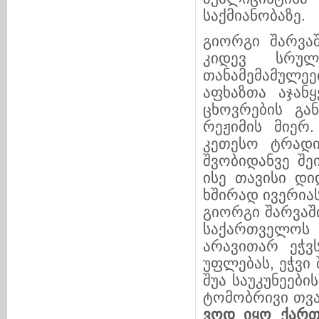
საქმიანო­ბა­ზე.
გიორგი შარვაშ
კიდევ სრული
თანამემამულეებ
აფხაზთა აჯან
ცხოვრების გა
რეჟიმის მიერ.
კეთესო ტრადიც
შვობიდანვე შეი
ისე თა­ვი­სი 
ხშირად ივე­რი­
გიორგი შარვაშ
საქართველოს
არავითარ ეჭვს
უფლებას, ეჭ­ვი
შუა საუკუნეები
ტომობ­რი­ვი თ
ვოდ იყო ქარ
თ