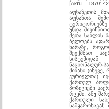
[Акты...
1870: 42
აფხაზეთის მთა
აფხაზთა შემოჭ
ტერიტორიებზე, 
უნდა მივიჩნიო
ძეთა სახლის წა
ბელოებს აფარ­თ
ხარჯზე, როგორ
შეექმნათ საერთ
სისტე­მიდან 
ნაციონალურ-სახე
მიზანი (ისევე,
გურიელთა) იყო,
ქართულ პოლი­ტ
პოზიციები საერ
რცეში, ანუ შა­
ქართული სახელმ
სამყა­რო­საგან 