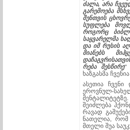
ძალა, არა ჩვე
უ
გარემოება მსხვ
შენთვის ცხოვრ
სუ
ფ
ლება მო
ვ
როგორც ბიბლ
ს
ა
ყვარ
ე
ლმა ხალ
და იმ რუსის აღ
მი
ა
ნებს მი
ჰ
დაჩაგვრისათვი
რება შეს
წი
რე
"
[
ხაზგასმა ჩვენია,
ასეთია ჩვენი 
ეროვნულ-სახელ
მენტალიტეტზე.
შეიძლება ჰქონ
რა­ვად გაშუ­ქე
ნათელია, რომ შ
მთელი შუა საუ­კუ