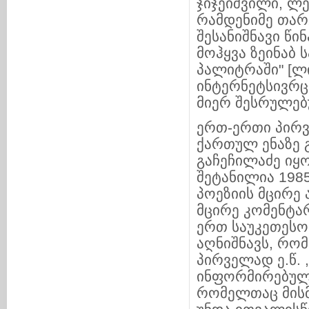
ჯიჯეიშვილი, ლ
რამდენიმე თარგ
შესანიშნავი წი
მოჰყვა ზეინაბ
პალიტრაში" [ლი
ინტერნეტსივრც
მიერ შესრულებ
ერთ-ერთი პირვ
ქართულ ენაზე 
გაჩეჩილაძე იყ
შეტანილია 198
პოეზიის მცირე
მცირე კომენტა
ერთ საუკეთესო 
აღნიშნავს, რო
პირველად ე.წ. 
ინფორმირებული
რომელთაც მისმა