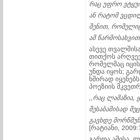
რაც
უფრო
ვტყუ
ან
რატომ
ვცდი
შენით
,
რომელი
ამ
წარმოსახვით
ასევე თვალშის
თითქოს არღვევ
რომელმაც იცის
უნდა იყოს; გარ
ხშირად იყენებს
პოეზიის მკვეთ
,,
რაც
ლამაზია
,
შესაბამისად
მეც
გავხდე
მორწმუნ
[რატიანი, 2009:
გარდა ამისა, ლე