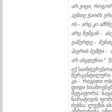
არ
ვიცი
,
როგო
აუნთე
ჭაობს
ერ
ის
-
არც
კი
ამჩნ
არც
ჩემგან
-
ას
ვაწერდე
-
შენთ
ჰაერის
ბუშტი
-
არ
ასცდენია
."
[
აქ საინტერესო
მერკანტილური 
კი
-
რიგითი ობი
დიდი სიამოვნე
მეტაფორა: ბაყ
ნარატივის ფორ
ძებნა; ლექსს ა
აზროვნება, ემ