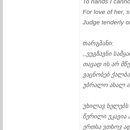
To hands I canno
For love of her,
Judge tenderly 
თარგმანი:
,,
ვუგზავნი
სამყ
თავად
ის
არ
მწ
ვაცნობებ
ქალბა
უბრალო
ახალ
ა
უხილავ
ხელებს
წერილი
უკავია
ერთსა
ვთხოვ
ა