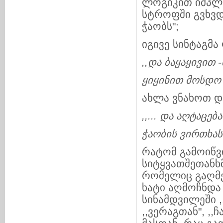
ლოგიკით იმპლი
სტროფში გვხვდ
ჭაობს";
იგივე სინტაგმა
,,
და
ბაყაყივით
-
ყიყინით
მოსდო
ახლა ვნახოთ დ
,,...
და
აღტაცება
ჭაობის
ვირთხას
რატომ გამოიწვ
სიტყვათშეთანხმე
რომელიც გაღმე
ხატი აღმოჩნდა
სინამდვილეში 
,,ვერაგთან", ,